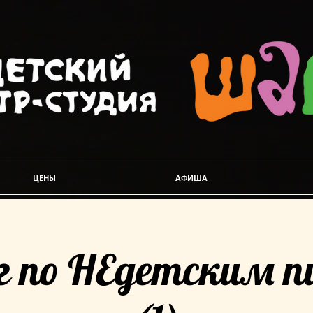
ЦЕНЫ
АФИША
г по НЕдетским 